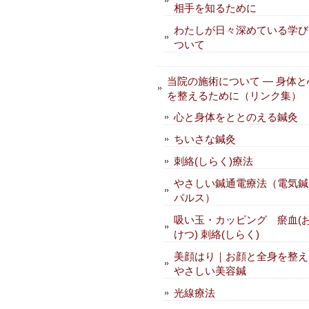
相手を知るために
わたしが日々深めている学び
ついて
当院の施術について — 身体と
を整えるために（リンク集）
心と身体をととのえる鍼灸
ちいさな鍼灸
刺絡(しらく)療法
やさしい鍼通電療法（電気鍼
パルス）
吸い玉・カッピング 瘀血(
けつ) 刺絡(しらく)
美顔はり｜お顔と全身を整え
やさしい美容鍼
光線療法