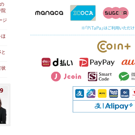
みの
ジ院
ージ
をほ
事と
症状