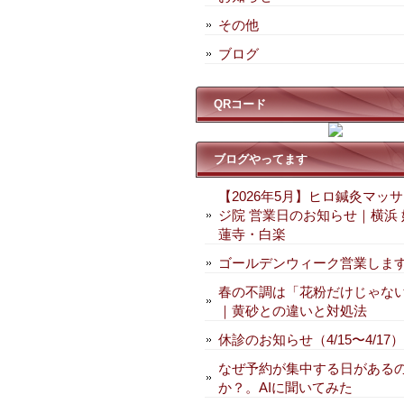
その他
ブログ
QRコード
ブログやってます
【2026年5月】ヒロ鍼灸マッ
ジ院 営業日のお知らせ｜横浜 
蓮寺・白楽
ゴールデンウィーク営業しま
春の不調は「花粉だけじゃな
｜黄砂との違いと対処法
休診のお知らせ（4/15〜4/17）
なぜ予約が集中する日がある
か？。AIに聞いてみた