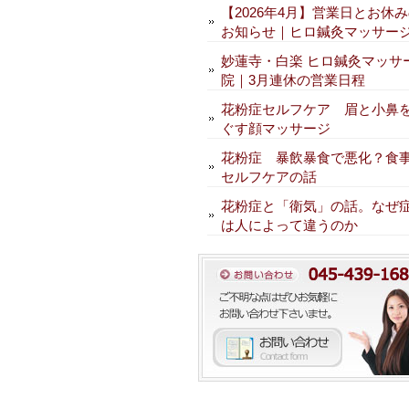
【2026年4月】営業日とお休
お知らせ｜ヒロ鍼灸マッサー
妙蓮寺・白楽 ヒロ鍼灸マッサ
院｜3月連休の営業日程
花粉症セルフケア 眉と小鼻
ぐす顔マッサージ
花粉症 暴飲暴食で悪化？食
セルフケアの話
花粉症と「衛気」の話。なぜ
は人によって違うのか