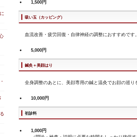
1,500円
に
吸い玉（カッピング）
血流改善・疲労回復・自律神経の調整におすすめです
心
5,000円
鍼灸＋美顔はり
・
全身調整のあとに、美顔専用の鍼と温灸でお顔の巡り
お
10,000円
る
初診料
1,000円
（問診・検査・説明に必要な時間をしっかり確保す