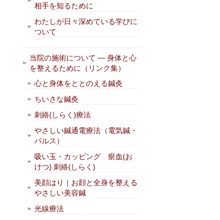
相手を知るために
わたしが日々深めている学びに
ついて
当院の施術について — 身体と心
を整えるために（リンク集）
心と身体をととのえる鍼灸
ちいさな鍼灸
刺絡(しらく)療法
やさしい鍼通電療法（電気鍼・
パルス）
吸い玉・カッピング 瘀血(お
けつ) 刺絡(しらく)
美顔はり｜お顔と全身を整える
やさしい美容鍼
光線療法