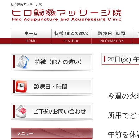
ヒロ鍼灸マッサージ院
25日(火)
今週の火
所用でど
午前を休
メニュー