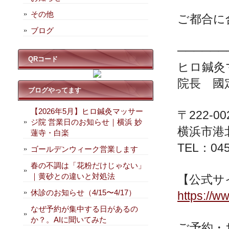
その他
ご都合に
ブログ
──────
QRコード
ヒロ鍼灸
院長 國
ブログやってます
【2026年5月】ヒロ鍼灸マッサー
〒222-0
ジ院 営業日のお知らせ｜横浜 妙
横浜市港北
蓮寺・白楽
TEL：045
ゴールデンウィーク営業します
春の不調は「花粉だけじゃない」
｜黄砂との違いと対処法
【公式サ
休診のお知らせ（4/15〜4/17）
https://ww
なぜ予約が集中する日があるの
か？。AIに聞いてみた
ご予約・