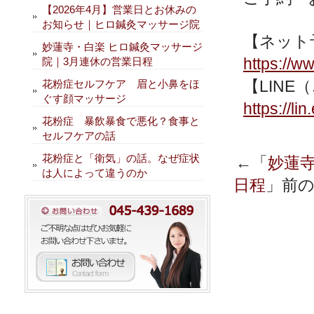
【2026年4月】営業日とお休みの
お知らせ｜ヒロ鍼灸マッサージ院
【ネット
妙蓮寺・白楽 ヒロ鍼灸マッサージ
https://w
院｜3月連休の営業日程
【LIN
花粉症セルフケア 眉と小鼻をほ
ぐす顔マッサージ
https://li
花粉症 暴飲暴食で悪化？食事と
セルフケアの話
花粉症と「衛気」の話。なぜ症状
←「
妙蓮
は人によって違うのか
日程
」前