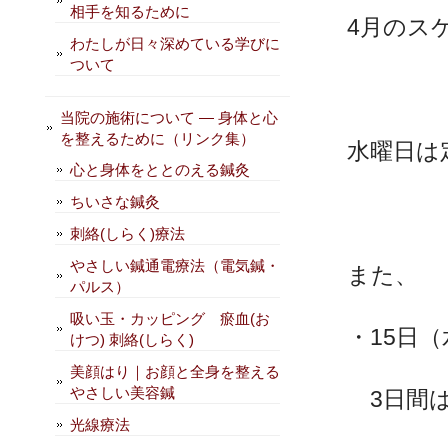
相手を知るために
4月のス
わたしが日々深めている学びに
ついて
当院の施術について — 身体と心
を整えるために（リンク集）
水曜日は
心と身体をととのえる鍼灸
ちいさな鍼灸
刺絡(しらく)療法
やさしい鍼通電療法（電気鍼・
また、
パルス）
吸い玉・カッピング 瘀血(お
・15日（
けつ) 刺絡(しらく)
美顔はり｜お顔と全身を整える
やさしい美容鍼
3日間
光線療法