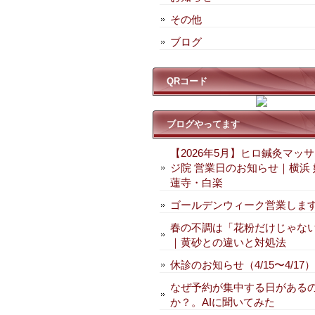
その他
ブログ
QRコード
ブログやってます
【2026年5月】ヒロ鍼灸マッ
ジ院 営業日のお知らせ｜横浜 
蓮寺・白楽
ゴールデンウィーク営業しま
春の不調は「花粉だけじゃな
｜黄砂との違いと対処法
休診のお知らせ（4/15〜4/17）
なぜ予約が集中する日がある
か？。AIに聞いてみた