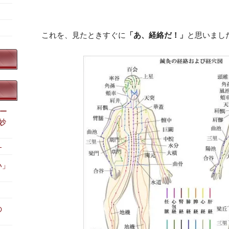
これを、見たときすぐに
「あ、経絡だ！」
と思いまし
サー
妙
す
い」
の