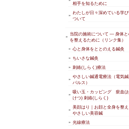
相手を知るために
わたしが日々深めている学び
ついて
当院の施術について — 身体と
を整えるために（リンク集）
心と身体をととのえる鍼灸
ちいさな鍼灸
刺絡(しらく)療法
やさしい鍼通電療法（電気鍼
パルス）
吸い玉・カッピング 瘀血(
けつ) 刺絡(しらく)
美顔はり｜お顔と全身を整え
やさしい美容鍼
光線療法