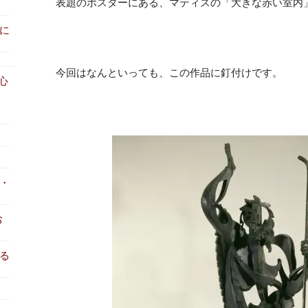
表題のポスターにある、マティスの「大きな赤い室内
に
今回はなんといっても、この作品に釘付けです。
心
・
お
る