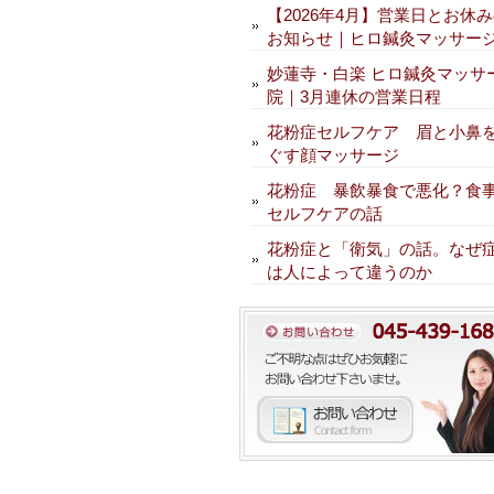
【2026年4月】営業日とお休
お知らせ｜ヒロ鍼灸マッサー
妙蓮寺・白楽 ヒロ鍼灸マッサ
院｜3月連休の営業日程
花粉症セルフケア 眉と小鼻
ぐす顔マッサージ
花粉症 暴飲暴食で悪化？食
セルフケアの話
花粉症と「衛気」の話。なぜ
は人によって違うのか